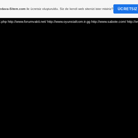
ÜCRETSIZ
edava-Sitem.com
ile ücretsiz oluşturuldu. Siz de kendi web sitenizi ister misiniz?
http://www.forumvakti.net/ http://www.oyunstafcom.tr.gg http://www.sabote.com/ http://www.