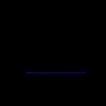
Toplam 66239 ziyaretçi (114382 klik) kişi Ziyaret Etti !!!!!