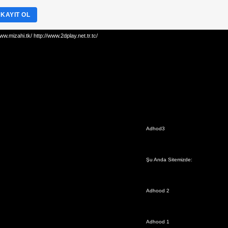
 KAYIT OL
mizahi.tk/ http://www.2dplay.net.tr.tc/
Adhod3
Şu Anda Sitemizde:
Adhood 2
Adhood 1