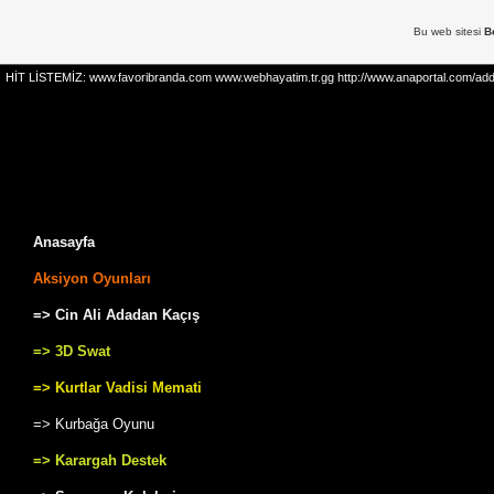
Bu web sitesi
B
HİT LİSTEMİZ: www.favoribranda.com www.webhayatim.tr.gg http://www.anaportal.com/add.php 
Anasayfa
Aksiyon Oyunları
=> Cin Ali Adadan Kaçış
=> 3D Swat
=> Kurtlar Vadisi Memati
=> Kurbağa Oyunu
=> Karargah Destek