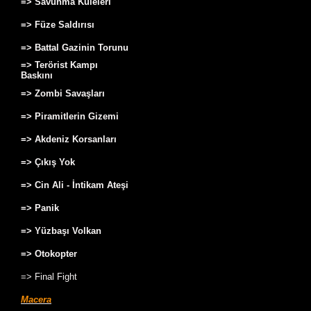
=> Savunma Kuleleri
=> Füze Saldırısı
=> Battal Gazinin Torunu
=> Terörist Kampı
Baskını
=> Zombi Savaşları
=> Piramitlerin Gizemi
=> Akdeniz Korsanları
=> Çıkış Yok
=> Cin Ali - İntikam Ateşi
=> Panik
=> Yüzbaşı Volkan
=> Otokopter
=> Final Fight
Macera