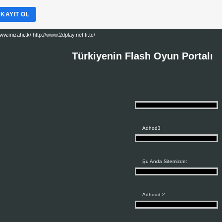
 KAYIT OL
mizahi.tk/ http://www.2dplay.net.tr.tc/
Türkiyenin Flash Oyun Portalı
Adhod3
Şu Anda Sitemizde:
Adhood 2