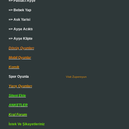
=> Pastacı Ayşe
=> Bebek Yap
=> Ask Yarisi
=> Ayşe Acıktı
=> Ayşe Klipte
Dövüş Oyunları
Mobil Oyunlar
Komik
Spor Oyunla
Visit Zuperoyun
Yarış Oyunları
Siteni Ekle
ANKETLER
Kral Forum
İstek Ve Şikayetleriniz