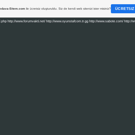
ÜCRETSIZ
edava-Sitem.com
ile ücretsiz oluşturuldu. Siz de kendi web sitenizi ister misiniz?
http://www.forumvakti.net/ http://www.oyunstafcom.tr.gg http://www.sabote.com/ http://www.