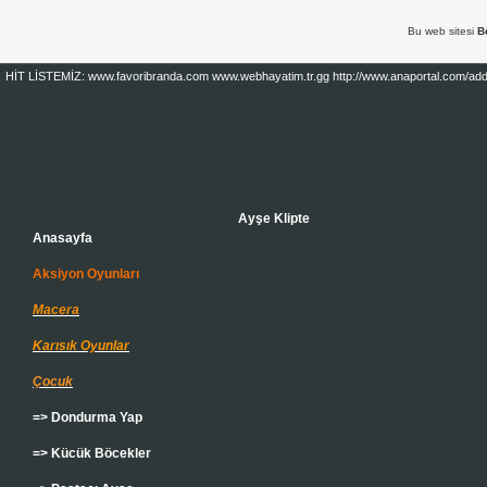
Bu web sitesi
B
HİT LİSTEMİZ: www.favoribranda.com www.webhayatim.tr.gg http://www.anaportal.com/add.php 
Ayşe Klipte
Anasayfa
Aksiyon Oyunları
Macera
Karısık Oyunlar
Çocuk
=> Dondurma Yap
=> Kücük Böcekler